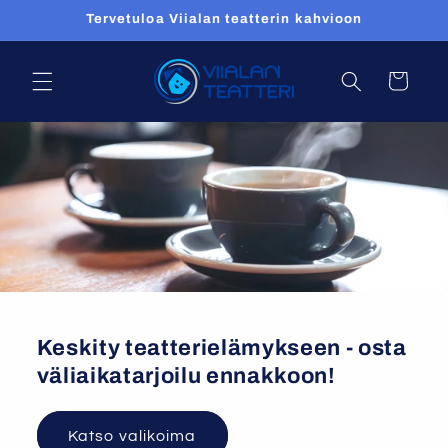
Ohita ja
Tervetuloa Viialan teatterin kahvioon
siirry
sisältöön
Ostoskori
Keskity teatterielämykseen - osta
väliaikatarjoilu ennakkoon!
Katso valikoima