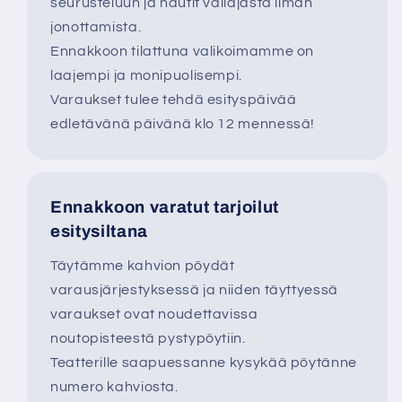
seurusteluun ja nautit väliajasta ilman
jonottamista.
Ennakkoon tilattuna valikoimamme on
laajempi ja monipuolisempi.
Varaukset tulee tehdä esityspäivää
edletävänä päivänä klo 12 mennessä!
Ennakkoon varatut tarjoilut
esitysiltana
Täytämme kahvion pöydät
varausjärjestyksessä ja niiden täyttyessä
varaukset ovat noudettavissa
noutopisteestä pystypöytiin.
Teatterille saapuessanne kysykää pöytänne
numero kahviosta.