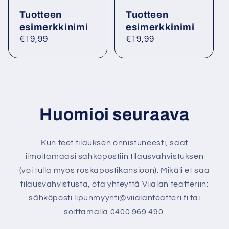
Tuotteen
Tuotteen
esimerkkinimi
esimerkkinimi
Normaalihinta
€19,99
Normaalihinta
€19,99
Huomioi seuraava
Kun teet tilauksen onnistuneesti, saat
ilmoitamaasi sähköpostiin tilausvahvistuksen
(voi tulla myös roskapostikansioon). Mikäli et saa
tilausvahvistusta, ota yhteyttä Viialan teatteriin:
sähköposti lipunmyynti@viialanteatteri.fi tai
soittamalla 0400 969 490.